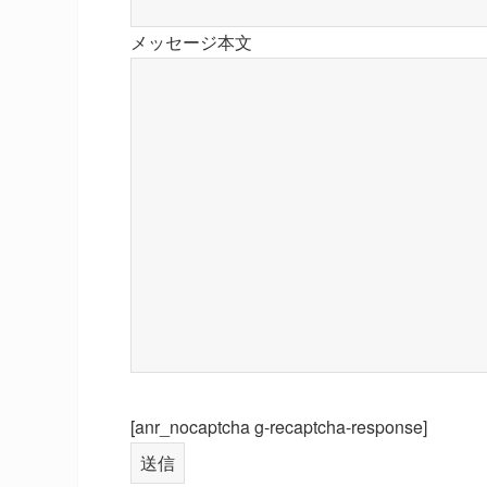
メッセージ本文
[anr_nocaptcha g-recaptcha-response]