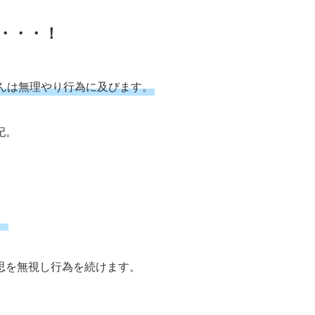
・・・！
んは無理やり行為に及びます。
妃。
。
思を無視し行為を続けます。