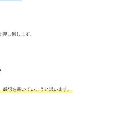
け押し倒します。
？
、感想を書いていこうと思います。