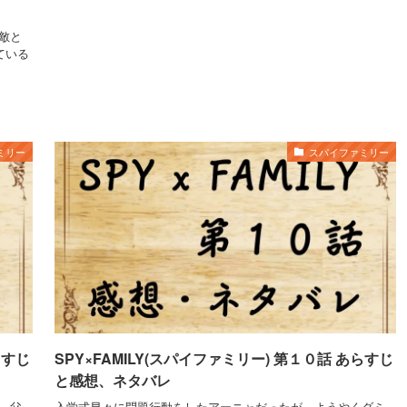
敵と
ている
ミリー
スパイファミリー
らすじ
SPY×FAMILY(スパイファミリー) 第１０話 あらすじ
と感想、ネタバレ
。父
入学式早々に問題行動をしたアーニャだったが、ようやくダミ