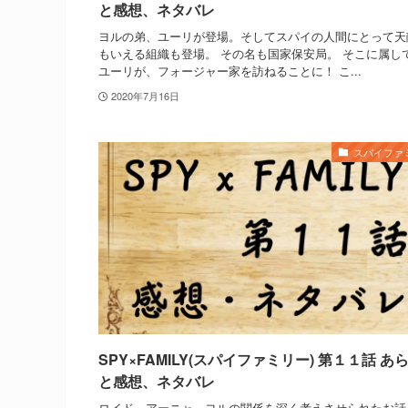
と感想、ネタバレ
ヨルの弟、ユーリが登場。そしてスパイの人間にとって天
もいえる組織も登場。 その名も国家保安局。 そこに属し
ユーリが、フォージャー家を訪ねることに！ こ...
2020年7月16日
スパイファ
SPY×FAMILY(スパイファミリー) 第１１話 あ
と感想、ネタバレ
ロイド、アーニャ、ヨルの関係を深く考えさせられたお話