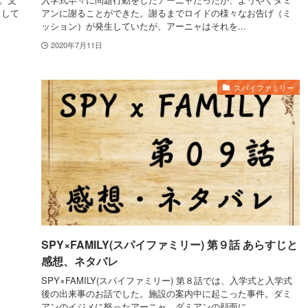
として
アンに謝ることができた。謝るまでロイドの様々なお告げ（ミ
ッション）が発生していたが、アーニャはそれを...
2020年7月11日
スパイファミリー
SPY×FAMILY(スパイファミリー) 第９話 あらすじと
感想、ネタバレ
SPY×FAMILY(スパイファミリー) 第８話では、入学式と入学式
後の出来事のお話でした。施設の案内中に起こった事件。ダミ
アンのイジメに怒ったアーニャ、ダミアンの顔面に...