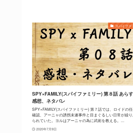
スパイファ
SPY×FAMILY(スパイファミリー) 第８話 あら
感想、ネタバレ
SPY×FAMILY(スパイファミリー) 第７話では、ロイドの
確認、アーニャの誘拐未遂事件と目まぐるしい日常が繰り
られていた。ヨルはアーニャの為に武術を教える。...
2020年7月9日