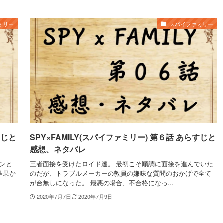
ミリー
スパイファミリー
すじと
SPY×FAMILY(スパイファミリー) 第６話 あらすじと
感想、ネタバレ
ョンと
三者面接を受けたロイド達。 最初こそ順調に面接を進んでいた
結果か
のだが、トラブルメーカーの教員の嫌味な質問のおかげで全て
が台無しになった。 最悪の場合、不合格になっ...
2020年7月7日
2020年7月9日